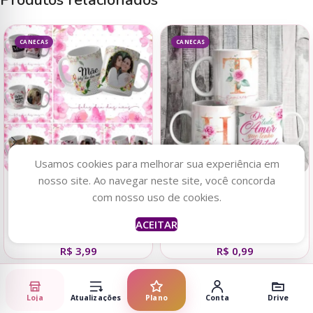
Produtos relacionados
CANECAS
CANECAS
Usamos cookies para melhorar sua experiência em
nosso site. Ao navegar neste site, você concorda
Adicionar ao carrinho
Adicionar ao carrinho
com nosso uso de cookies.
Kit Caneca Floral Foto – Dia
Kit Floral Alfabeto –
ACEITAR
das Mães
Estampas p/Canecas
R$
3,99
R$
0,99
Loja
Atualizações
Plano
Conta
Drive