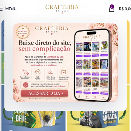
0
MENU
R$
0,0