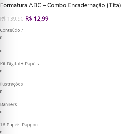
Formatura ABC – Combo Encadernação (Tita)
R$
12,99
R$
139,90
Conteúdo
:
n
n
Kit Digital + Papéis
n
Ilustrações
n
Banners
n
16 Papéis Rapport
n