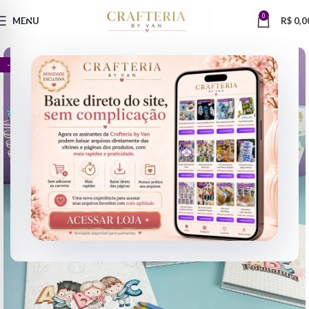
0
MENU
R$
0,0
- 91%