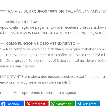
***TRATA-SE DE
ARQUIVOS 100% DIGITAL
, NÃO ENVIAMOS N
—- SOBRE A ENTREGA —-
Após confirmação de pagamento você receberá o link para download
NÃO ENVIAREMOS MATERIAL ALGUM PELOS CORREIOS, VOCÊ
—- COMO FUNCIONA NOSSO ATENDIMENTO —-
1 – Não compre se você não trabalha e nem quer trabalhar co
2 – Uma vez que o pagamento foi confirmado, você receberá o link
3 – Os arquivos não expiram, você baixa com calma, de preferên
muito da sua internet.
IMPORTANTE: A maioria dos nossos arquivos estarão em pastas Z
encontrar o programa ou app para instalar).
Não se Preocupe temos tutorial para te ajudar.
Facebook
Pinterest
WhatsApp
Telegram