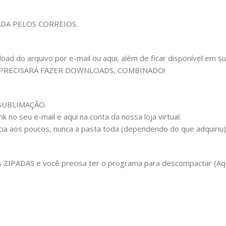
ADA PELOS CORREIOS.
 do arquivo por e-mail ou aqui, além de ficar disponível em sua c
 PRECISARÁ FAZER DOWNLOADS, COMBINADO!
m SUBLIMAÇÃO.
 no seu e-mail e aqui na conta da nossa loja virtual.
cia aos poucos, nunca a pasta toda (dependendo do que adquiriu
IPADAS e você precisa ter o programa para descompactar (Aqui 