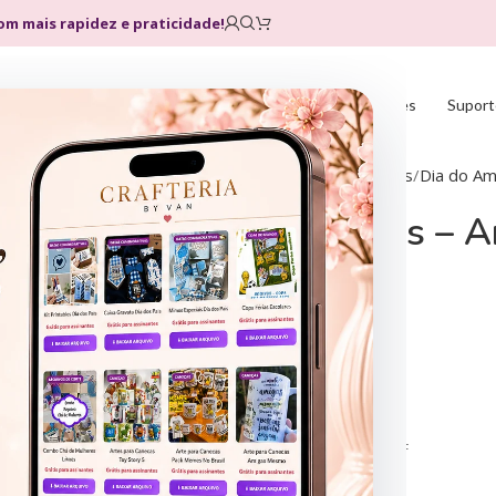
com mais rapidez e praticidade!
Home
Loja
Planos
Atualizações
Suport
Início
Datas Comemorativas
Dia do Am
Flork Amigas – A
R$
4,90
18 artes em PNG
18 artes em PDF
Flork Elementos
Acompanha Fontes
Formato Digital: PNG | PDF