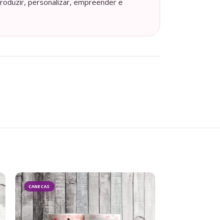
roduzir, personalizar, empreender e
- 58%
CANECAS
DATAS COMEMO