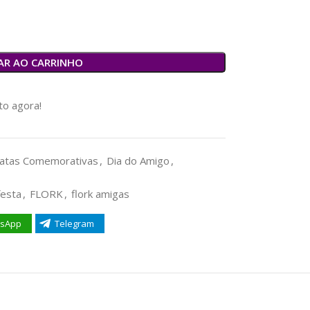
AR AO CARRINHO
o agora!
atas Comemorativas
,
Dia do Amigo
,
festa
,
FLORK
,
flork amigas
sApp
Telegram