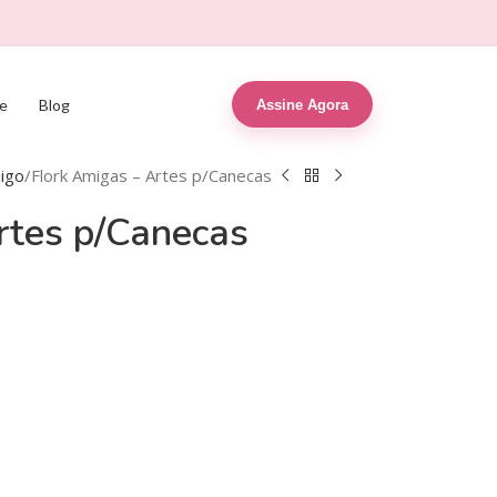
e
Blog
Assine Agora
igo
Flork Amigas – Artes p/Canecas
rtes p/Canecas
R$
1,99
R$
6,90
R$
9,99