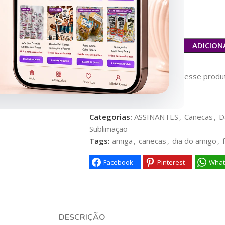
Resolução: 300dpi
ADICION
124
Pessoas vendo esse produt
Categorias:
ASSINANTES
,
Canecas
,
D
Sublimação
Tags:
amiga
,
canecas
,
dia do amigo
,
Facebook
Pinterest
What
DESCRIÇÃO