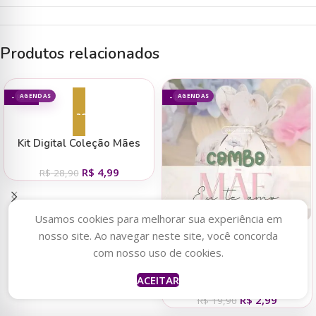
Produtos relacionados
AGENDAS
AGENDAS
- 83%
- 85%
Adicionar ao carrinho
Kit Digital Coleção Mães
2025 – Abacaxi
R$
4,99
R$
28,90
Usamos cookies para melhorar sua experiência em
nosso site. Ao navegar neste site, você concorda
Adicionar ao carrinho
com nosso uso de cookies.
Kit Digital Coleção Mães
ACEITAR
2025 – Biarte
R$
2,99
R$
19,90