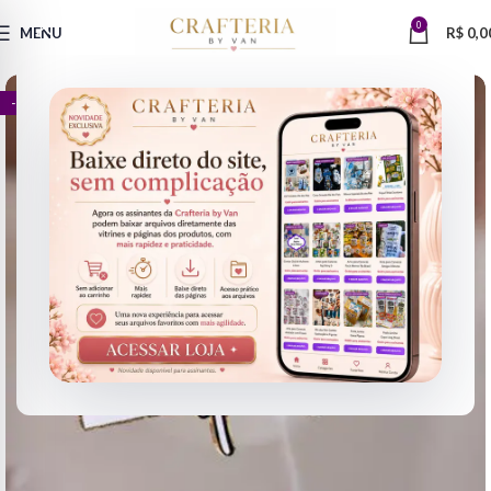
0
MENU
R$
0,0
- 71%