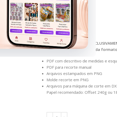
Caixa Alta 12x18cm
Caixa Caneca
Caixa Estreita 8×21,5cm
Caixa Quadrada Alta 9cm
Caixa Quadrada 12cm
Caixa Quadrada 21cm
Caixa Quadrada 25cm (EXCLUSIVAME
Arquivos inclusos para cada formato
PDF com descritivo de medidas e es
PDF para recorte manual
Arquivos estampados em PNG
Molde recorte em PNG
Arquivos para máquina de corte em DX
Papel recomendado: Offset 240g ou 1