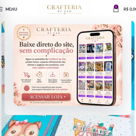
0
MENU
R$
0,0