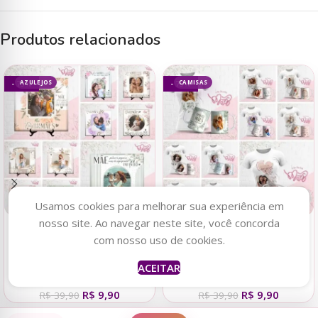
Produtos relacionados
AZULEJOS
CAMISAS
- 75%
- 75%
Usamos cookies para melhorar sua experiência em
nosso site. Ao navegar neste site, você concorda
Adicionar ao carrinho
Adicionar ao carrinho
com nosso uso de cookies.
Estampas Azulejos Fotos-
Estampas Camisetas +
ACEITAR
Dia das Mães 2023
Canecas – Dia das Mães
R$
9,90
R$
9,90
2023
R$
39,90
R$
39,90