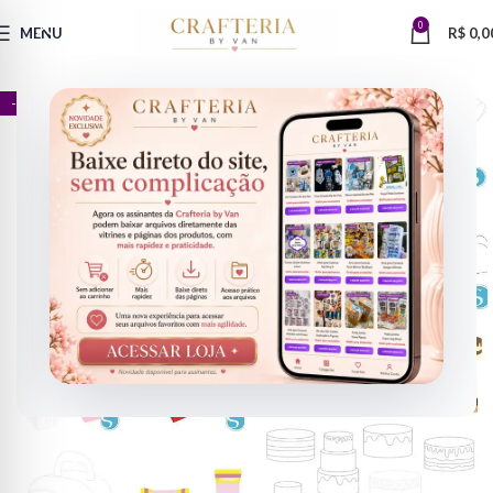
0
MENU
R$
0,0
- 67%