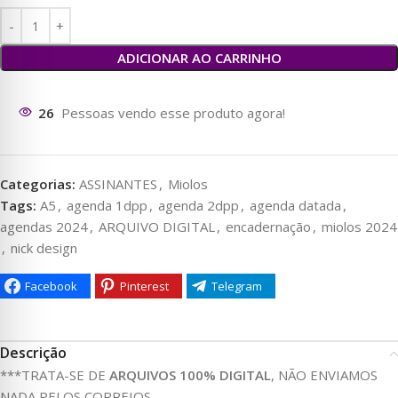
ADICIONAR AO CARRINHO
25
Pessoas vendo esse produto agora!
Categorias:
ASSINANTES
,
Miolos
Tags:
A5
,
agenda 1dpp
,
agenda 2dpp
,
agenda datada
,
agendas 2024
,
ARQUIVO DIGITAL
,
encadernação
,
miolos 2024
,
nick design
Facebook
Pinterest
Telegram
Descrição
***TRATA-SE DE
ARQUIVOS 100% DIGITAL
, NÃO ENVIAMOS
NADA PELOS CORREIOS.