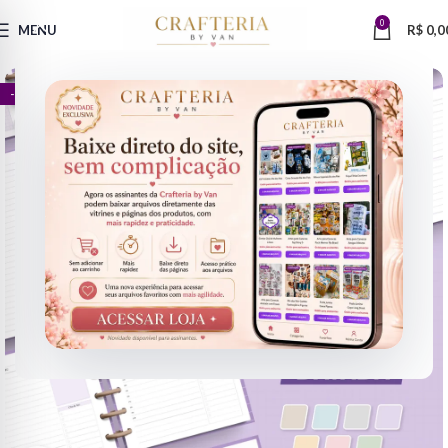
0
MENU
R$
0,0
- 93%