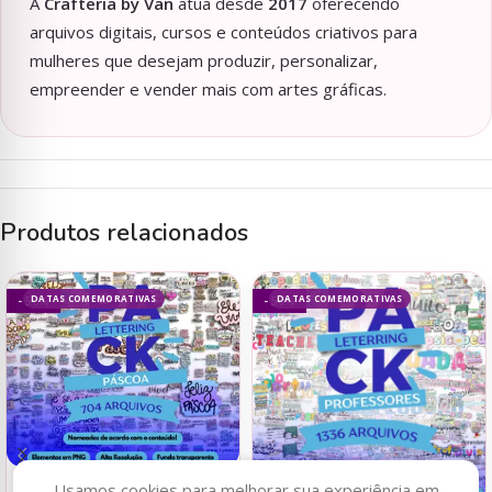
A
Crafteria by Van
atua desde
2017
oferecendo
arquivos digitais, cursos e conteúdos criativos para
mulheres que desejam produzir, personalizar,
empreender e vender mais com artes gráficas.
Produtos relacionados
DATAS COMEMORATIVAS
DATAS COMEMORATIVAS
- 50%
- 50%
Usamos cookies para melhorar sua experiência em