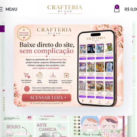
0
MENU
R$
0,0
- 39%