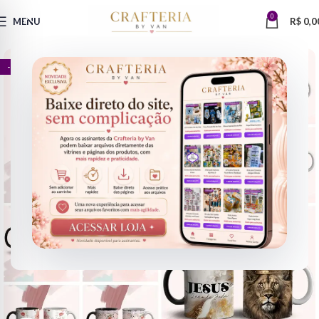
0
MENU
R$
0,0
- 60%