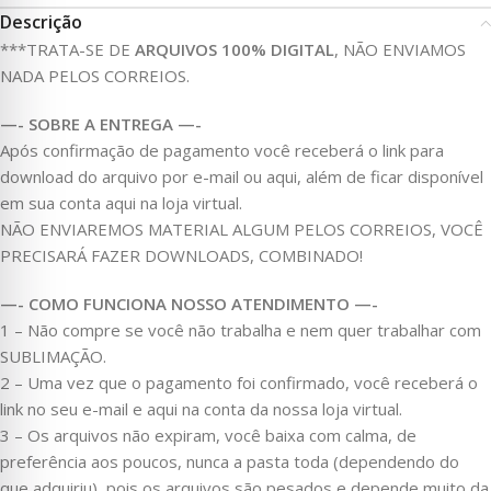
Descrição
***TRATA-SE DE
ARQUIVOS 100% DIGITAL
, NÃO ENVIAMOS
NADA PELOS CORREIOS.
—- SOBRE A ENTREGA —-
Após confirmação de pagamento você receberá o link para
download do arquivo por e-mail ou aqui, além de ficar disponível
em sua conta aqui na loja virtual.
NÃO ENVIAREMOS MATERIAL ALGUM PELOS CORREIOS, VOCÊ
PRECISARÁ FAZER DOWNLOADS, COMBINADO!
—- COMO FUNCIONA NOSSO ATENDIMENTO —-
1 – Não compre se você não trabalha e nem quer trabalhar com
SUBLIMAÇÃO.
2 – Uma vez que o pagamento foi confirmado, você receberá o
link no seu e-mail e aqui na conta da nossa loja virtual.
3 – Os arquivos não expiram, você baixa com calma, de
preferência aos poucos, nunca a pasta toda (dependendo do
que adquiriu), pois os arquivos são pesados e depende muito da