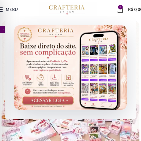
0
MENU
R$
0,0
- 77%