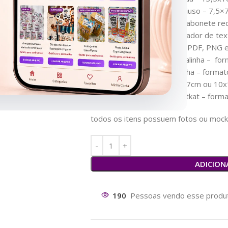
– 4 artes para caixinha multiuso – 7,5
– 4 artes para caixinha de sabonete r
– 5 artes para cartão (marcador de t
– 8 artes para tag 6x4cm – PDF, PNG 
– 24 artes para rótulo de balinha – f
– 4 artes de card para balinha – form
– 6 artes para tubolata 10x7cm ou 1
– 24 artes para rótulo de kitkat – for
todos os itens possuem fotos ou mock
ADICION
190
Pessoas vendo esse produt