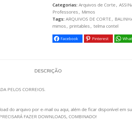
Categorias:
Arquivos de Corte
,
ASSIN
Professores
,
Mimos
Tags:
ARQUIVOS DE CORTE
,
BALINH
mimos
,
printables
,
telma contel
Facebook
Pinterest
What
DESCRIÇÃO
ADA PELOS CORREIOS.
 do arquivo por e-mail ou aqui, além de ficar disponível em sua c
 PRECISARÁ FAZER DOWNLOADS, COMBINADO!