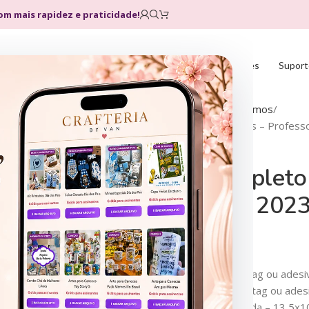
com mais rapidez e praticidade!
Home
Loja
Planos
Atualizações
Suport
Início
Arquivos de Corte
Mimos
Combo Completo Printables – Professo
Combo Completo 
Professores 2023
R$
14,90
R$
119,90
R$
8,90
R$
30,00
R$
14,90
R$
40,00
‘- 19 artes redondas para tag ou ades
– 19 artes quadradas para tag ou ade
– 4 artes para caixa almofada – 13,5x