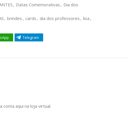
ANTES
,
Datas Comemorativas
,
Dia dos
AS
,
brindes
,
cards
,
dia dos professores
,
lixa
,
sApp
Telegram
onta aqui na loja virtual.