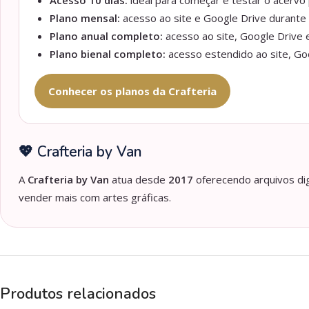
Acesso 10 dias:
ideal para começar e testar o acervo p
Plano mensal:
acesso ao site e Google Drive durante 
Plano anual completo:
acesso ao site, Google Drive e
Plano bienal completo:
acesso estendido ao site, Goo
Conhecer os planos da Crafteria
💖 Crafteria by Van
A
Crafteria by Van
atua desde
2017
oferecendo arquivos dig
vender mais com artes gráficas.
Produtos relacionados