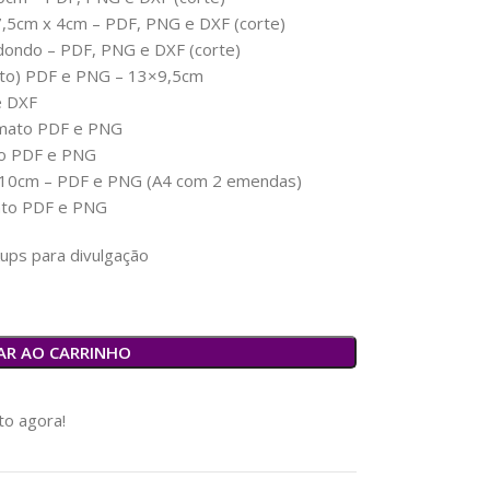
×7,5cm x 4cm – PDF, PNG e DXF (corte)
edondo – PDF, PNG e DXF (corte)
exto) PDF e PNG – 13×9,5cm
e DXF
ormato PDF e PNG
ato PDF e PNG
0x10cm – PDF e PNG (A4 com 2 emendas)
mato PDF e PNG
ups para divulgação
AR AO CARRINHO
o agora!