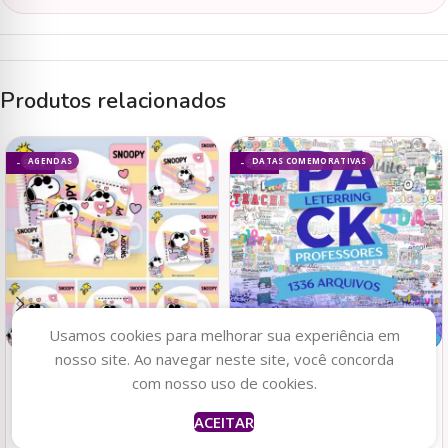
Produtos relacionados
AGENDAS
DATAS COMEMORATIVAS
- 93%
- 50%
Usamos cookies para melhorar sua experiência em
nosso site. Ao navegar neste site, você concorda
Adicionar ao carrinho
Adicionar ao carrinho
com nosso uso de cookies.
Pack Capas e Miolos 1.0
MEGA COMBO LETTERING
ACEITAR
2025 – Pamella
FRASES PARA