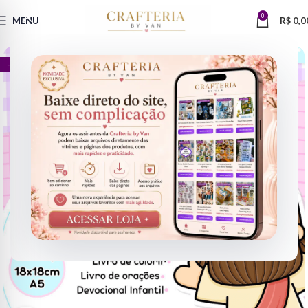
0
MENU
R$
0,0
- 86%