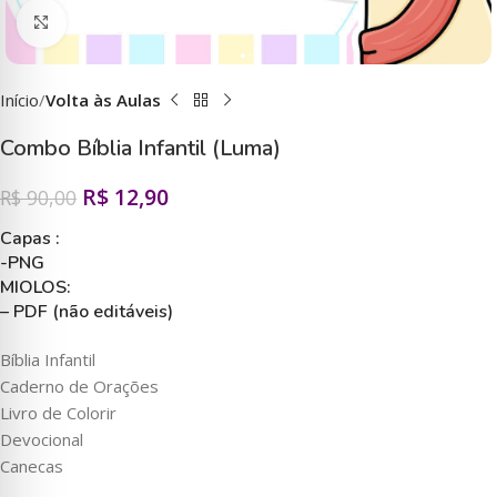
Clique para ampliar
Início
Volta às Aulas
Combo Bíblia Infantil (Luma)
R$
12,90
R$
90,00
Capas :
-PNG
MIOLOS:
– PDF (não editá
veis)
Bíblia Infantil
Caderno de Orações
Livro de Colorir
Devocional
Canecas