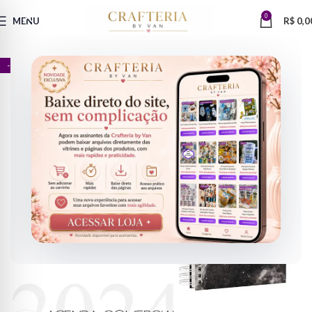
0
MENU
R$
0,0
- 75%