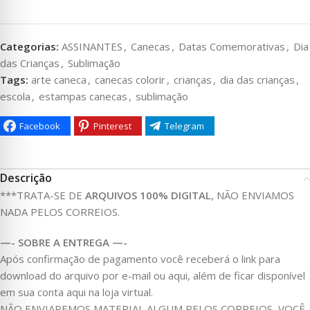
Categorias:
ASSINANTES
,
Canecas
,
Datas Comemorativas
,
Dia
das Crianças
,
Sublimação
Tags:
arte caneca
,
canecas colorir
,
crianças
,
dia das crianças
,
escola
,
estampas canecas
,
sublimação
Facebook
Pinterest
Telegram
Descrição
***TRATA-SE DE
ARQUIVOS 100% DIGITAL
, NÃO ENVIAMOS
NADA PELOS CORREIOS.
—- SOBRE A ENTREGA —-
Após confirmação de pagamento você receberá o link para
download do arquivo por e-mail ou aqui, além de ficar disponível
em sua conta aqui na loja virtual.
NÃO ENVIAREMOS MATERIAL ALGUM PELOS CORREIOS, VOCÊ