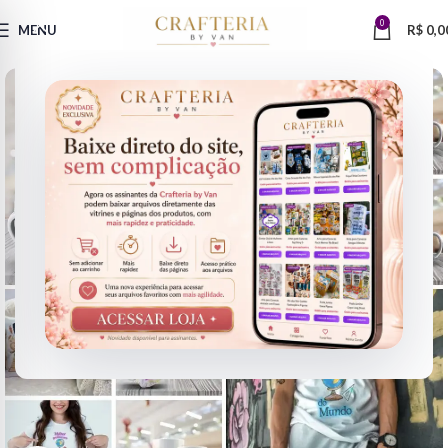
0
MENU
R$
0,0