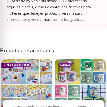
A
Crafteria by Van
atua desde
2017
oferecendo
arquivos digitais, cursos e conteúdos criativos para
mulheres que desejam produzir, personalizar,
empreender e vender mais com artes gráficas.
Produtos relacionados
ARQUIVOS DE CORTE
CANECAS
- 73%
Usamos cookies para melhorar sua experiência em