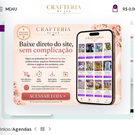
0
MENU
R$
0,0
- 95%
Clique para ampliar
Início
Agendas