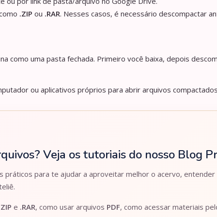
e ou por link de pasta/arquivo no Google Drive.
s como
.ZIP
ou
.RAR
. Nesses casos, é necessário descompactar an
iona como uma pasta fechada. Primeiro você baixa, depois descom
utador ou aplicativos próprios para abrir arquivos compactados
rquivos? Veja os tutoriais do nosso Blog 
práticos para te ajudar a aproveitar melhor o acervo, entender
eliê.
.ZIP
e
.RAR
, como usar arquivos
PDF
, como acessar materiais pe