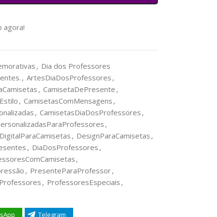
 agora!
emorativas
,
Dia dos Professores
entes.
,
ArtesDiaDosProfessores
,
aCamisetas
,
CamisetaDePresente
,
stilo
,
CamisetasComMensagens
,
nalizadas
,
CamisetasDiaDosProfessores
,
ersonalizadasParaProfessores
,
DigitalParaCamisetas
,
DesignParaCamisetas
,
esentes
,
DiaDosProfessores
,
essoresComCamisetas
,
ressão
,
PresenteParaProfessor
,
Professores
,
ProfessoresEspeciais
,
sApp
Telegram