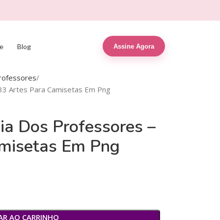
e
Blog
Assine Agora
rofessores
 33 Artes Para Camisetas Em Png
ia Dos Professores –
amisetas Em Png
AR AO CARRINHO