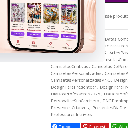
43
Pessoas vendo esse produto
Categorias:
ASSINANTES
,
Datas Com
Tags:
AmorPeloEnsinar
,
ArteParaPres
ArtesDigitais
,
ArtesEmPNG
,
ArtesPar
CamisetaDeProfessor
,
CamisetasComE
CamisetasCriativas
,
CamisetasDePerso
CamisetasPersonalizadas
,
CamisetasP
CamisetasPersonalizadasPNG
,
Design
DesignParaPresentear
,
DesignParaPr
DiaDosProfessores2025
,
DiaDosProf
PersonalizeSuaCamiseta
,
PNGParaImp
PresentesCriativos
,
PresentesDiaDos
ProfessoresIncríveis
Facebook
Pinterest
What