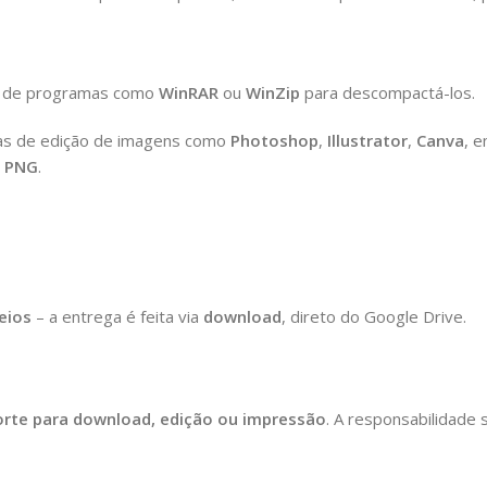
rá de programas como
WinRAR
ou
WinZip
para descompactá-los.
as de edição de imagens como
Photoshop
,
Illustrator
,
Canva
, 
o
PNG
.
eios
– a entrega é feita via
download
, direto do Google Drive.
rte para download, edição ou impressão
. A responsabilidade