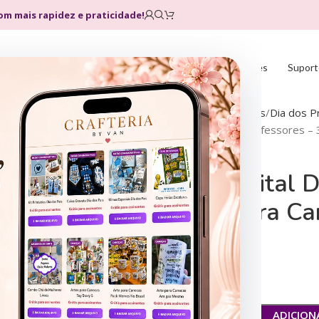
com mais rapidez e praticidade!
Home
Loja
Planos
Atualizações
Suport
Início
Datas Comemorativas
Dia dos P
Coleção Digital Dia Dos Professores –
Coleção Digital D
33 Artes Para C
R$
7,99
R$
29,90
R$
9,99
R$
29,90
R$
9,99
R$
29,90
ADICION