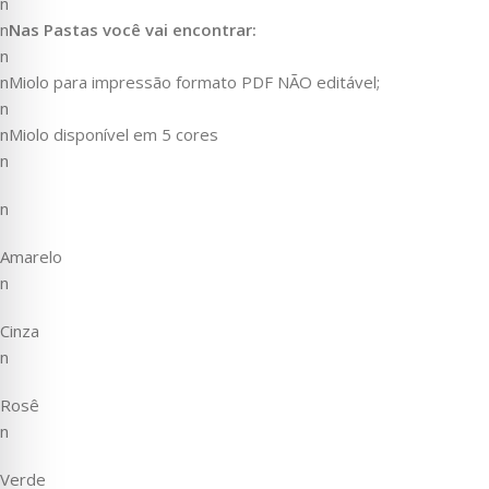
n
n
Nas Pastas você vai encontrar:
n
nMiolo para impressão formato PDF NÃO editável;
n
nMiolo disponível em 5 cores
n
n
Amarelo
n
Cinza
n
Rosê
n
Verde