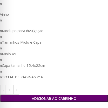
n
Vinho
n
nMockups para divulgação
n
nTamanhos Miolo e Capa
n
nMiolo A5
n
nCapa tamanho 15,4x22cm
n
n
TOTAL DE PÁGINAS 216
ADICIONAR AO CARRINHO