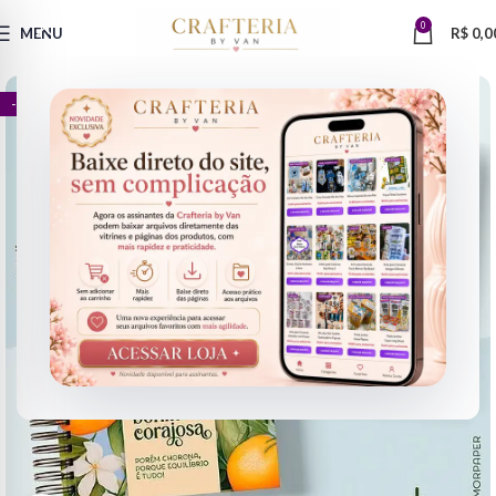
0
MENU
R$
0,0
- 83%