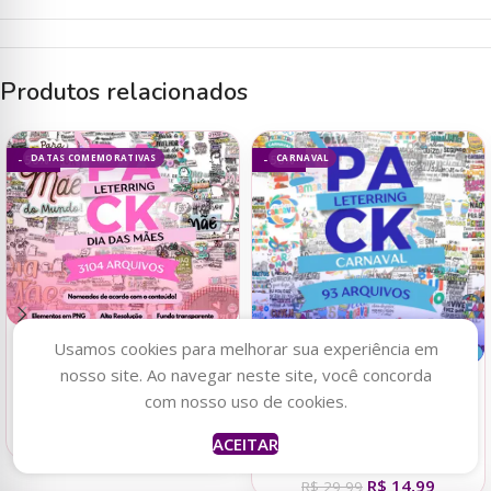
Produtos relacionados
DATAS COMEMORATIVAS
CARNAVAL
- 50%
- 50%
Usamos cookies para melhorar sua experiência em
Adicionar ao carrinho
nosso site. Ao navegar neste site, você concorda
Caroline
acabou de
comprar
Adicionar ao carrinho
com nosso uso de cookies.
MEGA COMBO LETTERING
PDF Botton Espelho -
FRASES PARA DIA DAS
Tudo Posso Naquele
MEGA COMBO LETTERING
ACEITAR
R$
14,99
MÃES
R$
29,99
Que Me Fortalece
FRASES PARA CARNAVAL
há uma hora
R$
14,99
R$
29,99