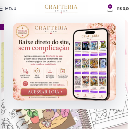
0
MENU
R$
0,0
- 89%