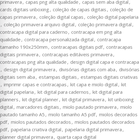
primavera
,
capas png alta qualidade
,
capas sem aba digital
,
cards digitais unboxing
,
coleção de capas digitais
,
coleção de
capas primavera
,
coleção digital capas
,
coleção digital papelaria
,
coleção primavera arquivo digital
,
coleção primavera digital
,
contracapa digital para caderno
,
contracapa em png alta
qualidade
,
contracapa personalizada digital
,
contracapa
tamanho 190x250mm
,
contracapas digitais pdf
,
contracapas
digitais primavera
,
contracapas editáveis primavera
,
contracapas png alta qualidade
,
design digital capa e contracapa
,
design digital primavera
,
divisórias digitais com aba
,
divisórias
digitais sem aba
,
estampas digitais
,
estampas digitais criativas
,
imprimir capas e contracapas
,
kit capa e miolo digital
,
kit
digital papelaria
,
kit digital para cadernos
,
kit digital para
planners
,
kit digital planner
,
kit digital primavera
,
kit unboxing
digital
,
marcadores digitais
,
miolo pautado primavera
,
miolo
pautado tamanho A5
,
miolo tamanho A5 pdf
,
miolos decorados
pdf
,
miolos pautados decorados
,
miolos pautados decorados
pdf
,
papelaria criativa digital
,
papelaria digital primavera
,
planner digital primavera
,
quarta capa digital