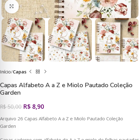
Clique para ampliar
Início
Capas
Capas Alfabeto A a Z e Miolo Pautado Coleção
Garden
R$
8,90
R$
50,00
Arquivo 26 Capas Alfabeto A a Z e Miolo Pautado Coleção
Garden
Capas caderno com alfabeto de A a Z e miolo de folhas pautadas