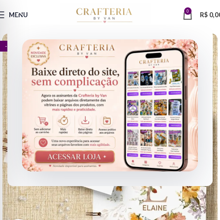
0
MENU
R$
0,0
- 82%