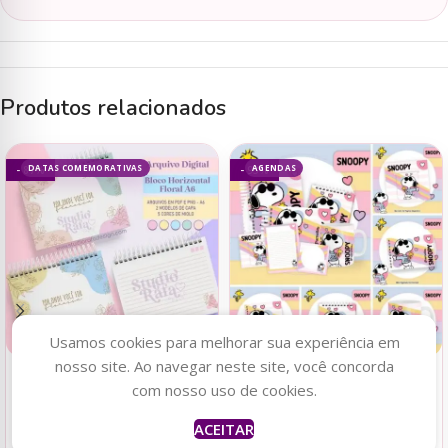
Produtos relacionados
DATAS COMEMORATIVAS
AGENDAS
- 87%
- 93%
Usamos cookies para melhorar sua experiência em
nosso site. Ao navegar neste site, você concorda
Adicionar ao carrinho
Adicionar ao carrinho
com nosso uso de cookies.
Bloco Floral – Dia da Mulher
Pack Capas e Miolos 1.0
ACEITAR
A6 Horizontal
2025 – Pamella