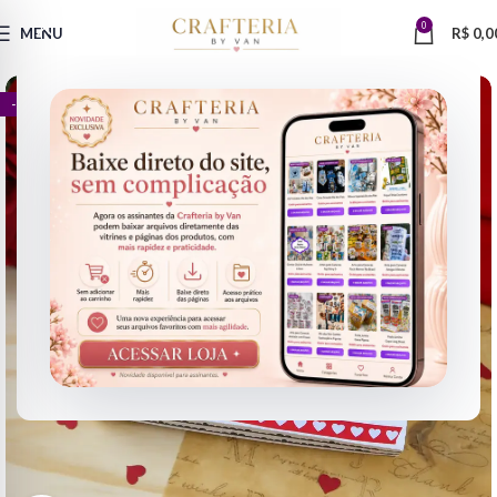
0
MENU
R$
0,0
- 56%