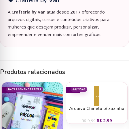
💖 Crafteria by Van
A
Crafteria by Van
atua desde
2017
oferecendo
arquivos digitais, cursos e conteúdos criativos para
mulheres que desejam produzir, personalizar,
empreender e vender mais com artes gráficas.
Produtos relacionados
DATAS COMEMORATIVAS
AGENDAS
- 91%
- 70%
Adicionar ao carrinho
Arquivo Chinelo p/ xuxinha
Dia das Mães – Desenhitos
R$
2,99
da Jana
R$
9,99