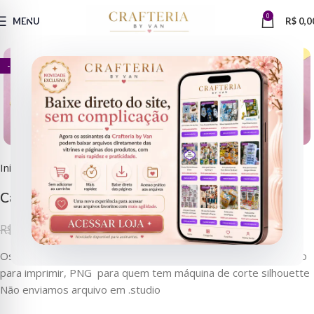
0
Clique para ampliar
MENU
R$
0,0
- 80%
Início
Arquivos de Corte
Moldes
Caixas Cenoura Páscoa
R$
3,90
R$
19,90
Os arquivos são enviados nos seguintes formatos: PDF pronto
para imprimir, PNG para quem tem máquina de corte silhouette
Não enviamos arquivo em .studio