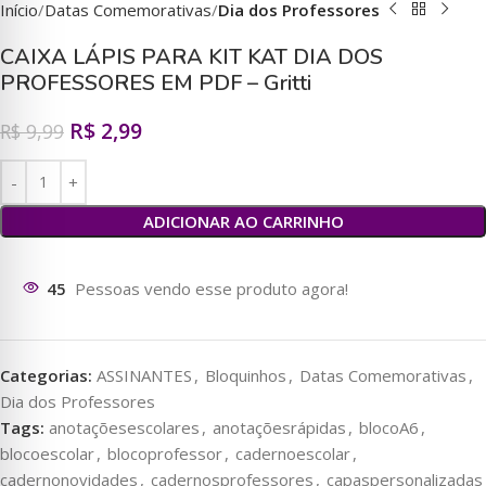
Início
Datas Comemorativas
Dia dos Professores
CAIXA LÁPIS PARA KIT KAT DIA DOS
PROFESSORES EM PDF – Gritti
R$
2,99
R$
9,99
ADICIONAR AO CARRINHO
45
Pessoas vendo esse produto agora!
Categorias:
ASSINANTES
,
Bloquinhos
,
Datas Comemorativas
,
Dia dos Professores
Tags:
anotaçõesescolares
,
anotaçõesrápidas
,
blocoA6
,
blocoescolar
,
blocoprofessor
,
cadernoescolar
,
cadernonovidades
,
cadernosprofessores
,
capaspersonalizadas