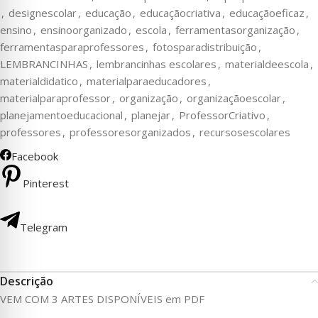
,
designescolar
,
educação
,
educaçãocriativa
,
educaçãoeficaz
,
ensino
,
ensinoorganizado
,
escola
,
ferramentasorganização
,
ferramentasparaprofessores
,
fotosparadistribuição
,
LEMBRANCINHAS
,
lembrancinhas escolares
,
materialdeescola
,
materialdidatico
,
materialparaeducadores
,
materialparaprofessor
,
organização
,
organizaçãoescolar
,
planejamentoeducacional
,
planejar
,
ProfessorCriativo
,
professores
,
professoresorganizados
,
recursosescolares
Facebook
Pinterest
Telegram
Descrição
VEM COM 3 ARTES DISPONÍVEIS em PDF