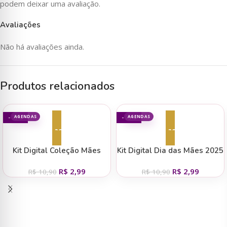
podem deixar uma avaliação.
Avaliações
Não há avaliações ainda.
Produtos relacionados
AGENDAS
AGENDAS
- 73%
- 73%
Adicionar ao carrinho
Adicionar ao carrinho
Kit Digital Coleção Mães
Kit Digital Dia das Mães 2025
2025 – Mimos
– CANDY
R$
2,99
R$
2,99
Personalizados
R$
10,90
R$
10,90