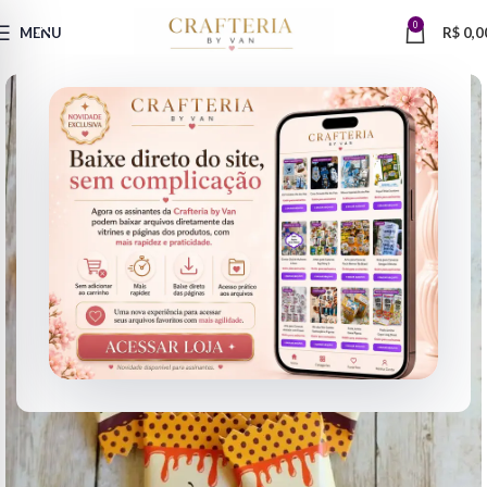
0
MENU
R$
0,0