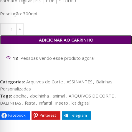
Formato Digital: JPG | PDF | STUDIO
Resolução: 300dpi
ADICIONAR AO CARRINHO
13
Pessoas vendo esse produto agora!
Categorias:
Arquivos de Corte
,
ASSINANTES
,
Balinhas
Personalizadas
Tags:
abelha
,
abelhinha
,
animal
,
ARQUIVOS DE CORTE
,
BALINHAS
,
festa
,
infantil
,
inseto
,
kit digital
Facebook
Pinterest
Telegram