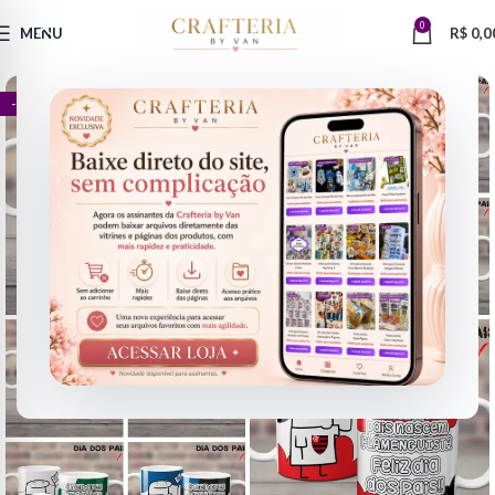
0
MENU
R$
0,0
- 60%