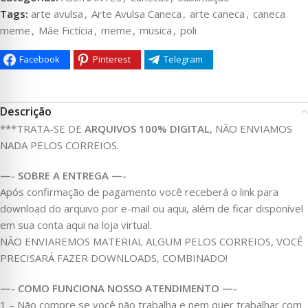
Tags:
arte avulsa
,
Arte Avulsa Caneca
,
arte caneca
,
caneca
meme
,
Mãe Fictícia
,
meme
,
musica
,
poli
Facebook
Pinterest
Telegram
Descrição
***TRATA-SE DE
ARQUIVOS 100% DIGITAL
, NÃO ENVIAMOS
NADA PELOS CORREIOS.
—- SOBRE A ENTREGA —-
Após confirmação de pagamento você receberá o link para
download do arquivo por e-mail ou aqui, além de ficar disponível
em sua conta aqui na loja virtual.
NÃO ENVIAREMOS MATERIAL ALGUM PELOS CORREIOS, VOCÊ
PRECISARÁ FAZER DOWNLOADS, COMBINADO!
—- COMO FUNCIONA NOSSO ATENDIMENTO —-
1 – Não compre se você não trabalha e nem quer trabalhar com