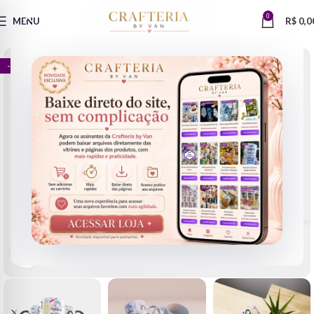
0
MENU
R$
0,0
- 75%
Clique para ampliar