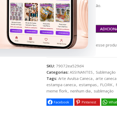
nFoto e vídeo para divulgação.
ADICION
186
Pessoas vendo esse produt
SKU:
79072ea529d4
Categorias:
ASSINANTES
,
Sublimação 
Tags:
Arte Avulsa Caneca
,
arte caneca
estampa caneca
,
estampas
,
FLORK
,
meme flork
,
nenhum dia
,
sublimação
Facebook
Pinterest
What