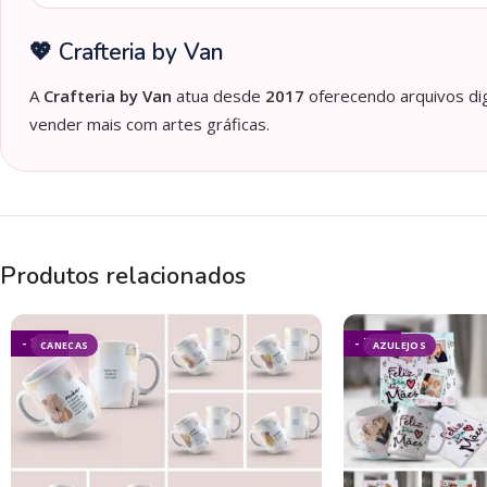
💖 Crafteria by Van
A
Crafteria by Van
atua desde
2017
oferecendo arquivos dig
vender mais com artes gráficas.
Produtos relacionados
- 84%
- 78%
CANECAS
AZULEJOS