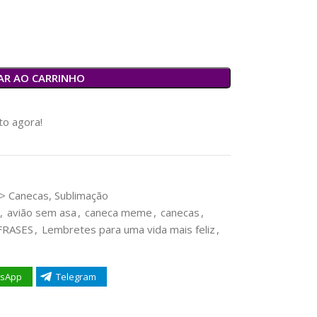
AR AO CARRINHO
o agora!
> Canecas, Sublimação
,
avião sem asa
,
caneca meme
,
canecas
,
FRASES
,
Lembretes para uma vida mais feliz
,
sApp
Telegram