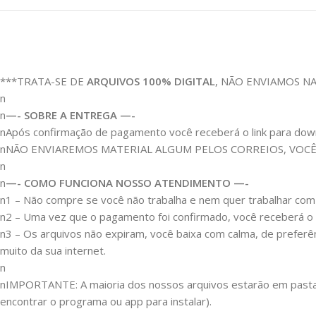
***TRATA-SE DE
ARQUIVOS 100% DIGITAL
, NÃO ENVIAMOS N
n
n
—- SOBRE A ENTREGA —-
nApós confirmação de pagamento você receberá o link para downloa
nNÃO ENVIAREMOS MATERIAL ALGUM PELOS CORREIOS, VOC
n
n
—- COMO FUNCIONA NOSSO ATENDIMENTO —-
n1 – Não compre se você não trabalha e nem quer trabalhar c
n2 – Uma vez que o pagamento foi confirmado, você receberá o lin
n3 – Os arquivos não expiram, você baixa com calma, de preferê
muito da sua internet.
n
nIMPORTANTE: A maioria dos nossos arquivos estarão em pastas 
encontrar o programa ou app para instalar).