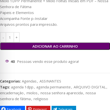
Miolo 1DPP Permanente + Miolo Folhas Iniciais em PDF – Nossa
Senhora de Fátima
Papeis e Elementos
Acompanha Fonte p-Instalar
Arquivos prontos para impressão.
ADICIONAR AO CARRINHO
39
Pessoas vendo esse produto agora!
Categorias:
Agendas
,
ASSINANTES
Tags:
agenda 1dpp
,
agenda permanente
,
ARQUIVO DIGITAL
,
encadernação
,
miolos
,
nossa senhora aparecida
,
nossa
senhora de fátima
,
religioso
Facebook
Pinterest
Telegram