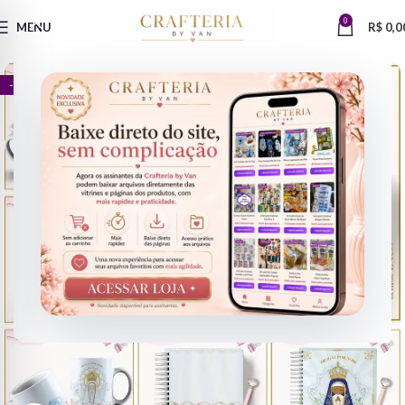
0
MENU
R$
0,0
- 72%