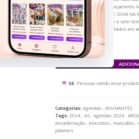
Contatos Importantes, Planejamento M
*1 DIA POR PÁGINA / SAB E DOM NA
Capas Formato .PNG – com e sem text
*os arquivos estão compactados em arq
os arquivos)
ADICION
56
Pessoas vendo esse produto
Categorias:
Agendas
,
ASSINANTES
Tags:
2024
,
A5
,
agendas 2024
,
ARQU
encadernação
,
executivo
,
masculino
,
planners