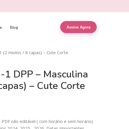
e
Blog
Assine Agora
 (2 miolos / 8 capas) – Cute Corte
-1 DPP – Masculina
 capas) – Cute Corte
.PDF não editável ( com horário e sem horário)
ios 2024, 2025 , 2026, Datas Importantes,