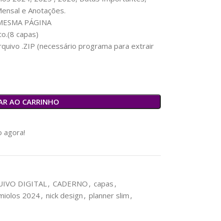
ensal e Anotações.
 MESMA PÁGINA
o.(8 capas)
uivo .ZIP (necessário programa para extrair
AR AO CARRINHO
 agora!
IVO DIGITAL
,
CADERNO
,
capas
,
miolos 2024
,
nick design
,
planner slim
,