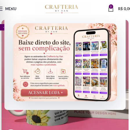
0
MENU
R$
0,0
- 75%