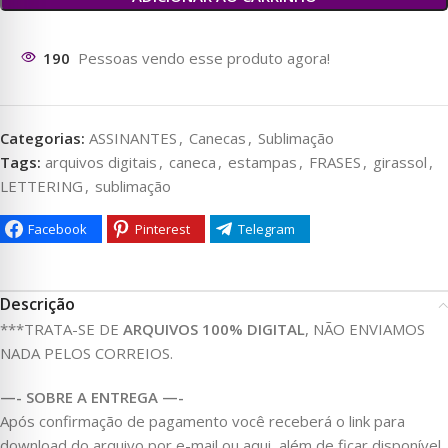
184
Pessoas vendo esse produto agora!
Categorias:
ASSINANTES
,
Canecas
,
Sublimação
Tags:
arquivos digitais
,
caneca
,
estampas
,
FRASES
,
girassol
,
LETTERING
,
sublimação
Facebook
Pinterest
Telegram
Descrição
***TRATA-SE DE
ARQUIVOS 100% DIGITAL
, NÃO ENVIAMOS
NADA PELOS CORREIOS.
—- SOBRE A ENTREGA —-
Após confirmação de pagamento você receberá o link para
download do arquivo por e-mail ou aqui, além de ficar disponível