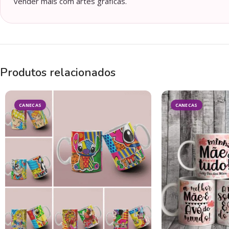
vender mais com artes gráficas.
Produtos relacionados
CANECAS
CANECAS