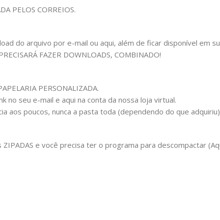
ADA PELOS CORREIOS.
 do arquivo por e-mail ou aqui, além de ficar disponível em sua c
 PRECISARÁ FAZER DOWNLOADS, COMBINADO!
om PAPELARIA PERSONALIZADA.
 no seu e-mail e aqui na conta da nossa loja virtual.
cia aos poucos, nunca a pasta toda (dependendo do que adquiriu
IPADAS e você precisa ter o programa para descompactar (Aqui 