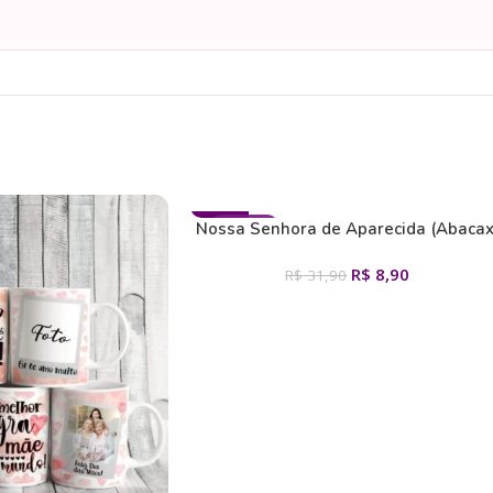
- 72%
Nossa Senhora de Aparecida (Abacax
CANECAS
Sublimatico)
R$
8,90
R$
31,90