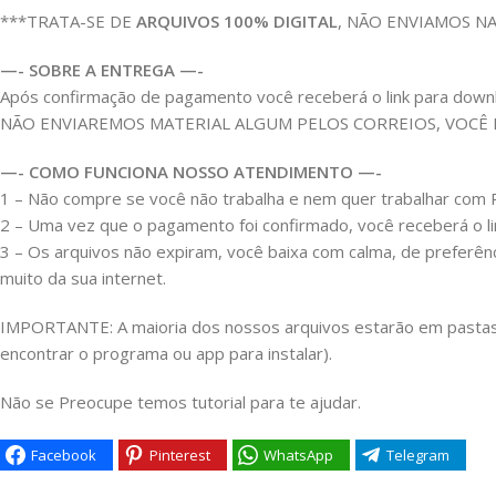
***TRATA-SE DE
ARQUIVOS 100% DIGITAL
, NÃO ENVIAMOS N
—- SOBRE A ENTREGA —-
Após confirmação de pagamento você receberá o link para download
NÃO ENVIAREMOS MATERIAL ALGUM PELOS CORREIOS, VOCÊ
—- COMO FUNCIONA NOSSO ATENDIMENTO —-
1 – Não compre se você não trabalha e nem quer trabalhar c
2 – Uma vez que o pagamento foi confirmado, você receberá o link
3 – Os arquivos não expiram, você baixa com calma, de preferên
muito da sua internet.
IMPORTANTE: A maioria dos nossos arquivos estarão em pastas Z
encontrar o programa ou app para instalar).
Não se Preocupe temos tutorial para te ajudar.
Facebook
Pinterest
WhatsApp
Telegram