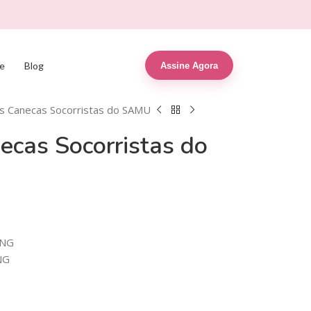
e
Blog
Assine Agora
s Canecas Socorristas do SAMU
cas Socorristas do
R$
R$
7,90
9,90
R$
R$
19,99
30,00
PNG
NG