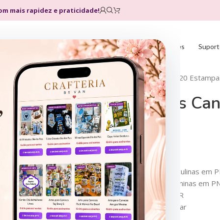
com mais rapidez e praticidade!
Home
Loja
Planos
Atualizações
Suport
Início
Sublimação
Canecas
20 Estampa
20 Estampas Cane
SAMU
R$
7,90
R$
19,99
10 Estampas Prontas Masculinas em 
10 Estampas Prontas Femininas em P
Estampas Editáveis em CDR
Acompanha Fontes p/Instalar