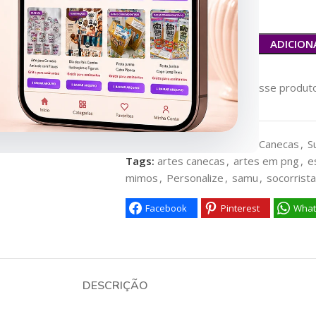
ADICION
27
Pessoas vendo esse produto
Categorias:
ASSINANTES
,
Canecas
,
S
Tags:
artes canecas
,
artes em png
,
e
mimos
,
Personalize
,
samu
,
socorrist
Facebook
Pinterest
What
DESCRIÇÃO