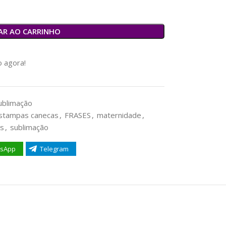
AR AO CARRINHO
 agora!
ublimação
stampas canecas
,
FRASES
,
maternidade
,
as
,
sublimação
sApp
Telegram