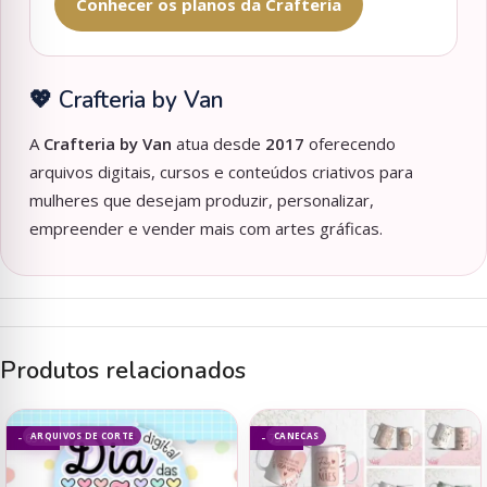
Conhecer os planos da Crafteria
💖 Crafteria by Van
A
Crafteria by Van
atua desde
2017
oferecendo
arquivos digitais, cursos e conteúdos criativos para
mulheres que desejam produzir, personalizar,
empreender e vender mais com artes gráficas.
Produtos relacionados
ARQUIVOS DE CORTE
CANECAS
- 63%
- 75%