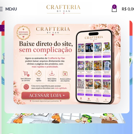
0
MENU
R$
0,0
- 81%