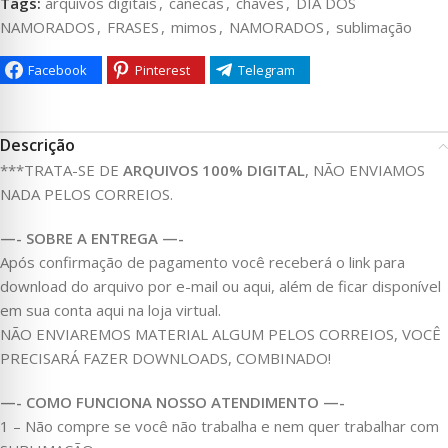
Tags:
arquivos digitais
,
canecas
,
chaves
,
DIA DOS
NAMORADOS
,
FRASES
,
mimos
,
NAMORADOS
,
sublimação
Facebook
Pinterest
Telegram
Descrição
***TRATA-SE DE
ARQUIVOS 100% DIGITAL
, NÃO ENVIAMOS
NADA PELOS CORREIOS.
—- SOBRE A ENTREGA —-
Após confirmação de pagamento você receberá o link para
download do arquivo por e-mail ou aqui, além de ficar disponível
em sua conta aqui na loja virtual.
NÃO ENVIAREMOS MATERIAL ALGUM PELOS CORREIOS, VOCÊ
PRECISARÁ FAZER DOWNLOADS, COMBINADO!
—- COMO FUNCIONA NOSSO ATENDIMENTO —-
1 – Não compre se você não trabalha e nem quer trabalhar com