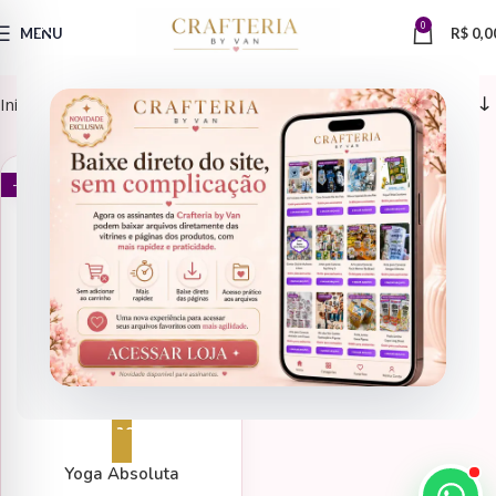
0
MENU
R$
0,0
Início
Produtos marcados com a tag “yoga para iniciantes”
E-BOOKS
- 50%
Adicionar ao carrinho
Yoga Absoluta