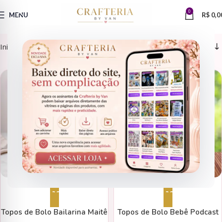
0
MENU
R$
0,0
Início
Produtos marcados com a tag “topos”
ARQUIVOS DE CORTE
ARQUIVOS DE CORTE
Adicionar ao carrinho
Adicionar ao carrinho
Topos de Bolo Bailarina Maitê
Topos de Bolo Bebê Podcast