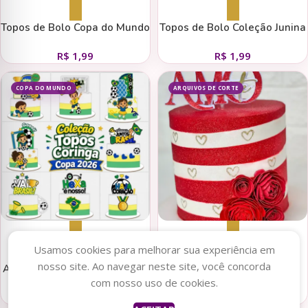
Adicionar ao carrinho
Adicionar ao carrinho
Topos de Bolo Copa do Mundo
Topos de Bolo Coleção Junina
R$
1,99
R$
1,99
COPA DO MUNDO
ARQUIVOS DE CORTE
Adicionar ao carrinho
Adicionar ao carrinho
Usamos cookies para melhorar sua experiência em
nosso site. Ao navegar neste site, você concorda
Arquivos de Corte para Topos
Kit Topos Namorados
com nosso uso de cookies.
de Bolo Vários Modelos Copa
R$
1,99
R$
6,90