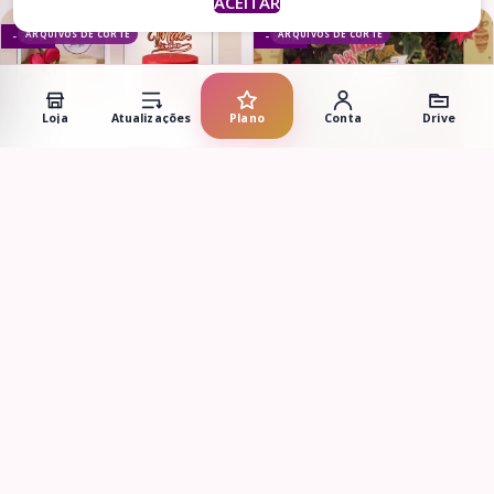
ACEITAR
ARQUIVOS DE CORTE
ARQUIVOS DE CORTE
- 70%
- 81%
Loja
Atualizações
Plano
Conta
Drive
Adicionar ao carrinho
Adicionar ao carrinho
3 Topos de Bolo – Básicos de
Combo Dia das Mães – Topos
Natal (Fluir)
de Bolo
R$
2,90
R$
14,90
R$
2,99
R$
9,99
ARQUIVOS DE CORTE
ARQUIVOS DE CORTE
- 66%
- 74%