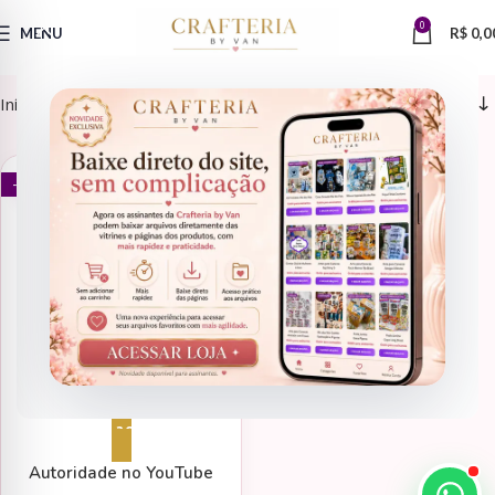
0
MENU
R$
0,0
Início
Produtos marcados com a tag “SEO para vídeos”
E-BOOKS
- 50%
Adicionar ao carrinho
Autoridade no YouTube