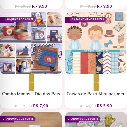
Titadori
do Papai
R$
9,90
R$
9,90
R$
59,90
R$
49,90
ARQUIVOS DE CORTE
DATAS COMEMORATIVAS
- 96%
- 88%
Adicionar ao carrinho
Adicionar ao carrinho
Combo Mimos – Dia dos Pais
Coisas de Pai + Meu pai, meu
2023 (Gabs)
amigo (Frases INGLÊS) – Kit
R$
7,90
R$
5,90
Digital
R$
179,90
R$
49,90
ARQUIVOS DE CORTE
ARQUIVOS DE CORTE
- 75%
- 80%