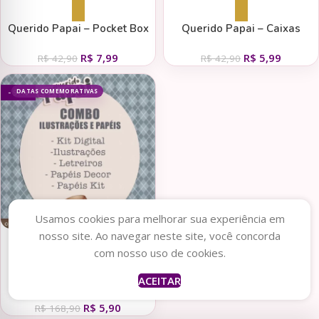
Adicionar ao carrinho
Adicionar ao carrinho
Querido Papai – Pocket Box
Querido Papai – Caixas
Festita
R$
7,99
R$
5,99
R$
42,90
R$
42,90
DATAS COMEMORATIVAS
- 97%
Usamos cookies para melhorar sua experiência em
nosso site. Ao navegar neste site, você concorda
Adicionar ao carrinho
com nosso uso de cookies.
Querido Papai – Combo
ACEITAR
Ilustrações e Papéis
R$
5,90
R$
168,90