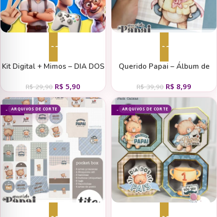
Adicionar ao carrinho
Adicionar ao carrinho
Kit Digital + Mimos – DIA DOS
Querido Papai – Álbum de
PAIS 2023
Fotos
R$
5,90
R$
8,99
R$
29,90
R$
39,90
ARQUIVOS DE CORTE
ARQUIVOS DE CORTE
- 81%
- 86%