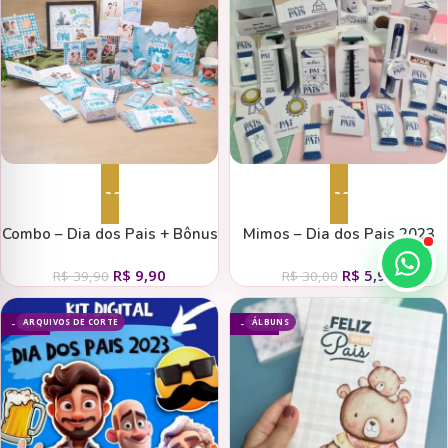
Adicionar ao carrinho
Adicionar ao carrinho
Combo – Dia dos Pais + Bônus
Mimos – Dia dos Pais 2023
Lançamento
R$
9,90
R$
5,90
R$
39,90
R$
30,00
ARQUIVOS DE CORTE
ÁLBUNS
- 80%
- 77%