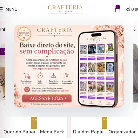
0
MENU
R$
0,0
Início
Produtos marcados com a tag “querido papai”
CADERNOS
ARQUIVOS DE CORTE
- 83%
- 80%
Adicionar ao carrinho
Adicionar ao carrinho
Querido Papai – Mega Pack
Dia dos Papai – Organizador