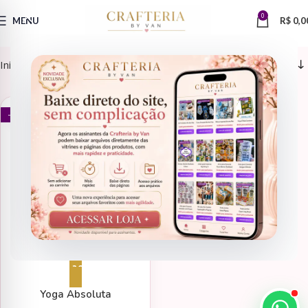
0
MENU
R$
0,0
Início
Produtos marcados com a tag “posturas de yoga”
E-BOOKS
- 50%
Adicionar ao carrinho
Yoga Absoluta