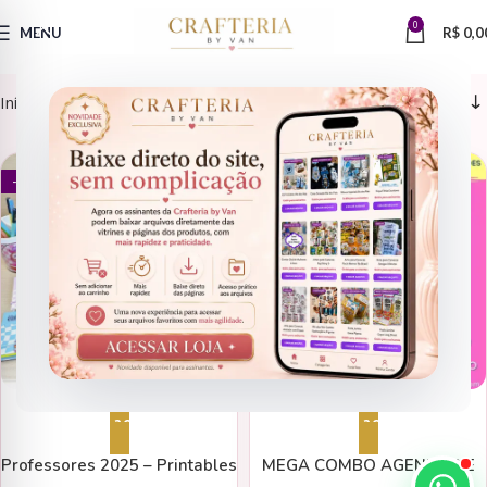
0
MENU
R$
0,0
Início
Produtos marcados com a tag “planner 2025”
DATAS COMEMORATIVAS
AGENDAS
- 90%
- 85%
Adicionar ao carrinho
Adicionar ao carrinho
Professores 2025 – Printables
MEGA COMBO AGENDAS E