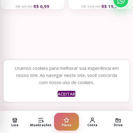
– Tita
PLANNERS 25/26
R$
6,99
R$
19,99
R$
69,90
R$
129,99
Usamos cookies para melhorar sua experiência em
nosso site. Ao navegar neste site, você concorda
com nosso uso de cookies.
ACEITAR
Loja
Atualizações
Plano
Conta
Drive