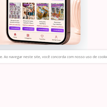
e Mesa
Kit Moldes Dia dos Pais – PARTE 2
R$
3,99
R$
10,00
e. Ao navegar neste site, você concorda com nosso uso de cooki