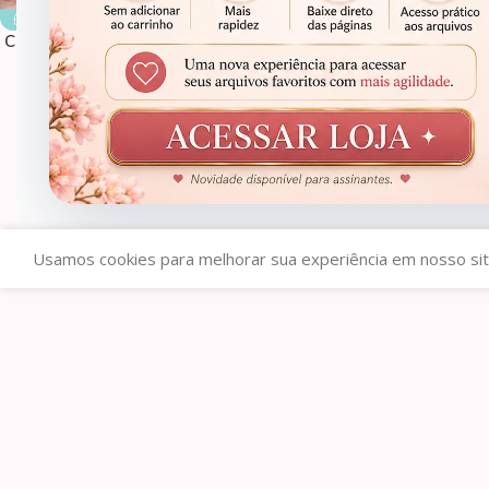
Caixinha Envelope – Molde Limpo
Molde limpo Centro d
sextavado
R$
0,90
R$
0,90
R$
5,00
R$
7,00
Usamos cookies para melhorar sua experiência em nosso sit