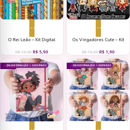
Adicionar ao carrinho
Adicionar ao carrinho
O Rei Leão – Kit Digital
Os Vingadores Cute – Kit
Digital
R$
5,90
R$
1,90
R$
15,00
R$
15,00
ENCADERNAÇÃO > CADERNOS
ENCADERNAÇÃO > AGENDAS
- 100%
- 83%