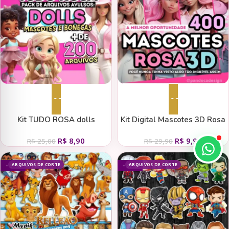
Adicionar ao carrinho
Adicionar ao carrinho
Kit TUDO ROSA dolls
Kit Digital Mascotes 3D Rosa
R$
8,90
R$
9,90
R$
25,00
R$
29,90
ARQUIVOS DE CORTE
ARQUIVOS DE CORTE
- 61%
- 87%