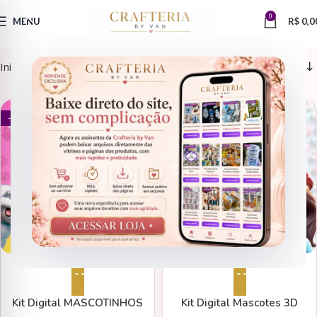
0
MENU
R$
0,0
Início
Produtos marcados com a tag “MASCOTES”
CAPAS
ARQUIVOS DE CORTE
- 65%
- 62%
Adicionar ao carrinho
Adicionar ao carrinho
Kit Digital MASCOTINHOS
Kit Digital Mascotes 3D