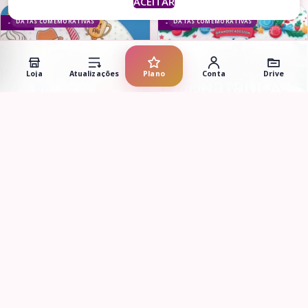
ACEITAR
DATAS COMEMORATIVAS
DATAS COMEMORATIVAS
- 86%
- 76%
Loja
Atualizações
Plano
Conta
Drive
Adicionar ao carrinho
Adicionar ao carrinho
Kit Digital – Pai (Lily Oliver)
Acervo de Natal I.A. 200
imagens (Pandoca)
R$
5,00
R$
4,90
R$
34,90
R$
20,00
RECURSOS CRIAÇÃO
RECURSOS CRIAÇÃO
- 86%
- 85%