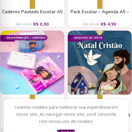
Adicionar ao carrinho
Adicionar ao carrinho
Caderno Pautado Escolar A5
Pack Escolar – Agenda A5 –
– N.1(Cute Corte)
15 Capas x 4 miolos –
R$
0,00
R$
4,90
Datados e Permanentes (Cute
R$
12,50
R$
29,00
Corte)
ENCADERNAÇÃO > AGENDAS
ARQUIVOS DE CORTE
- 81%
- 76%
Adicionar ao carrinho
Adicionar ao carrinho
Usamos cookies para melhorar sua experiência em
nosso site. Ao navegar neste site, você concorda
Super Combo Escolar |
Kit Digital Natal Cristão 2023
com nosso uso de cookies.
Agendas 2024 + Permanentes
(Ana Flor)
R$
19,90
R$
5,90
– A5 | A6 | 15×15 | Capas
R$
107,00
R$
24,90