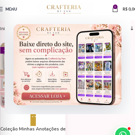
0
MENU
R$
0,0
Início
Produtos marcados com a tag “floral 3d”
ENCADERNAÇÃO > CADERNOS
- 80%
Adicionar ao carrinho
Coleção Minhas Anotações de