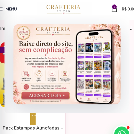
0
MENU
R$
0,0
Início
Produtos marcados com a tag “estampas almofadas”
DATAS COMEMORATIVAS
- 65%
Adicionar ao carrinho
Pack Estampas Almofadas –