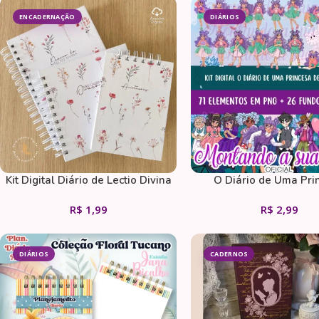
ENCADERNAÇÃO
DIÁRIOS
Kit Digital Diário de Lectio Divina
O Diário de Uma Pri
(devocional Católico) + Caderno
Desastrada
R$
1,99
R$
2,99
de Oração e Anotações com
Versículos No Rodapé
DIÁRIOS
CADERNOS