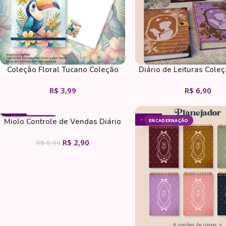
Coleção Floral Tucano Coleção
Diário de Leituras Cole
Floral Planejamento Diario A5
& Rosa Costura (Perfeit
R$
3,99
R$
6,90
- 71%
- 61%
Miolo Controle de Vendas Diário
ENCADERNAÇÃO
ENCADERNAÇÃO
R$
2,90
R$
9,99