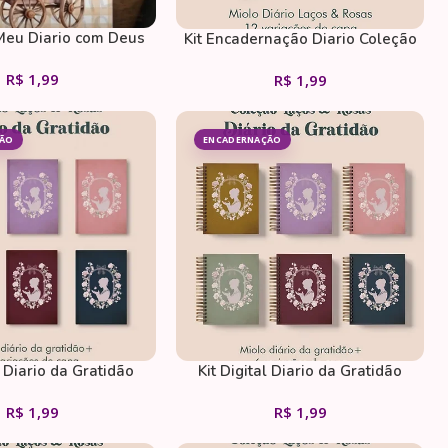
 Meu Diario com Deus
Kit Encadernação Diario Coleção
A5
Laços e Rosas Costura
R$
1,99
R$
1,99
ÇÃO
ENCADERNAÇÃO
l Diario da Gratidão
Kit Digital Diario da Gratidão
Costura
Wireo
R$
1,99
R$
1,99