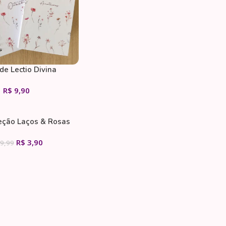
 de Lectio Divina
 Católico) + Caderno
R$
9,90
o e Anotações com
os no rodapé (Sara
Estúdio)
leção Laços & Rosas
Costura
R$
3,90
9,99