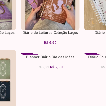
ção Laços
Diário de Leituras Coleção Laços
Diário
o Miolo)
& Rosa Wire-o (Perfeito Miolo)
(Devocional
R$
6,90
de oraçã
versícul
- 71%
- 61%
Planner Diário Dia das Mães
Diário Co
DIÁRIOS
CAPAS
R$
2,90
R$
9,99
R$