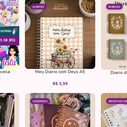
DIÁRIOS
DIÁRIOS
ncesa
Meu Diario com Deus A5
Diario 
R$
3,99
CADERNOS
ARQUIVOS D