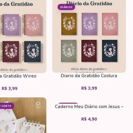
DIÁRIOS
Diario da Gratidão Costura
da Gratidão Wireo
R$
3,99
R$
3,99
Caderno Meu Diário com Jesus –
E CORTE
CADERNOS
Baseado no Diário de Santa
R$
4,90
Faustina (Abelhinha)