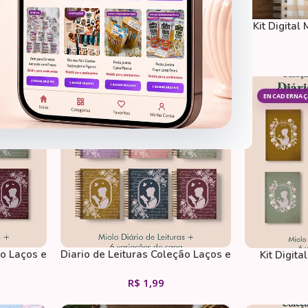
R$
1,99
special
Kit Digital
ENCADERNAÇÃO
ENCADERNA
ão Laços e
Diario de Leituras Coleção Laços e
Kit Digita
Rosas Wireo
R$
1,99