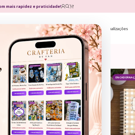
com mais rapidez e praticidade!
Home
Loja
Planos
Atualizações
AGENDAS 2027
ENCADERNA
Miolo Controle de Vendas Diário
Thamoní em PDF