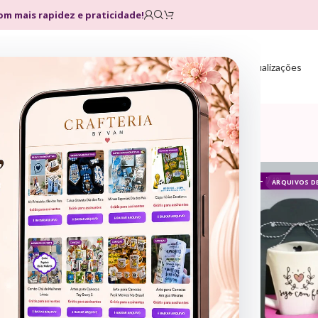
com mais rapidez e praticidade!
Home
Loja
Planos
Atualizações
- 80%
- 74%
ARQUIVOS DE CORTE
ARQUIVOS D