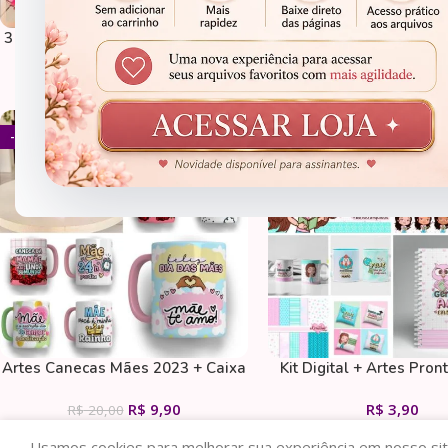
3 Caixas para Canecas e Petiscos
Professores 2023 – 
– Natal e Natal Cristão (Iza)
Cartonado
R$
1,90
R$
12,9
R$
14,90
R$
89,90
- 51%
CANECAS
DATAS COMEMORATIVAS
Artes Canecas Mães 2023 + Caixa
Kit Digital + Artes Pron
Bolsa
dos Professore
R$
9,90
R$
3,90
R$
20,00
Usamos cookies para melhorar sua experiência em nosso sit