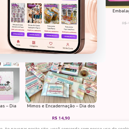
Trio
Caixa Box Mini Bolo ou Caneca –
Embalag
Namorados
0
R$
3,90
R$
19,99
R$
1
ARQUIVOS DE CORTE
tas – Dia
Mimos e Encadernação – Dia dos
s
Professores Feminino
R$
14,90
e. Ao navegar neste site, você concorda com nosso uso de cooki