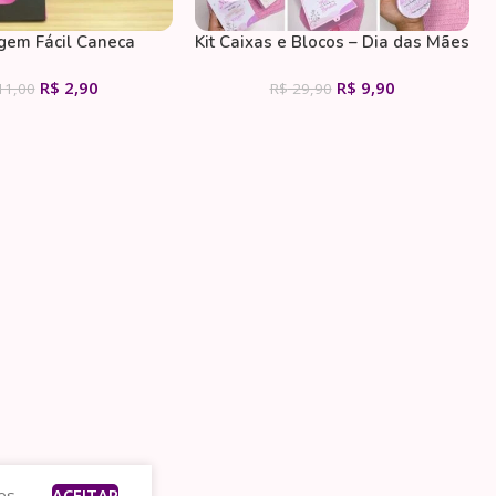
em Fácil Caneca
Kit Caixas e Blocos – Dia das Mães
R$
2,90
R$
9,90
1,00
R$
29,90
es.
ACEITAR