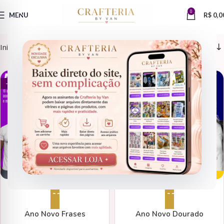
0
MENU
R$
0,0
Início
Produtos marcados com a tag “artes camisa”
ANO NOVO
ANO NOVO
- 77%
- 77%
Adicionar ao carrinho
Adicionar ao carrinho
Ano Novo Frases
Ano Novo Dourado