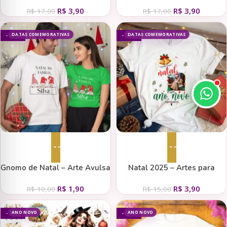
R$
3,90
R$
3,90
R$
17,00
R$
17,00
DATAS COMEMORATIVAS
DATAS COMEMORATIVAS
- 81%
- 74%
Adicionar ao carrinho
Adicionar ao carrinho
Gnomo de Natal – Arte Avulsa
Natal 2025 – Artes para
Camisa
Camisetas
R$
1,90
R$
3,90
R$
10,00
R$
15,00
ANO NOVO
ANO NOVO
- 70%
- 65%