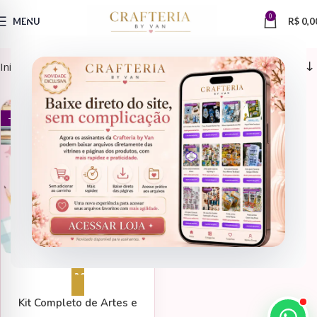
0
MENU
R$
0,0
Início
Produtos marcados com a tag “ArteParaScrap”
DATAS COMEMORATIVAS
- 73%
Adicionar ao carrinho
Kit Completo de Artes e