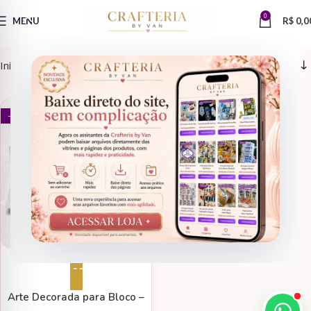
0
MENU
R$
0,0
Início
Produtos marcados com a tag “ArteDigitalParaBloco”
DATAS COMEMORATIVAS
- 67%
Adicionar ao carrinho
Arte Decorada para Bloco –