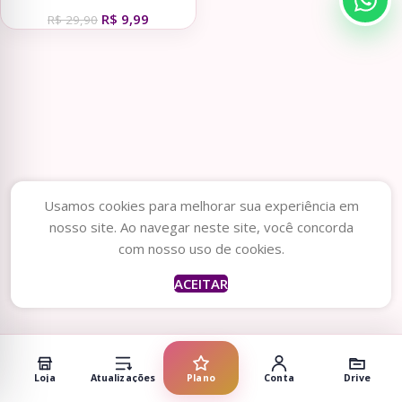
A4 para Corte no Estilete (JPG
R$
9,99
e PDF)
R$
29,90
Usamos cookies para melhorar sua experiência em
nosso site. Ao navegar neste site, você concorda
com nosso uso de cookies.
ACEITAR
Loja
Atualizações
Plano
Conta
Drive