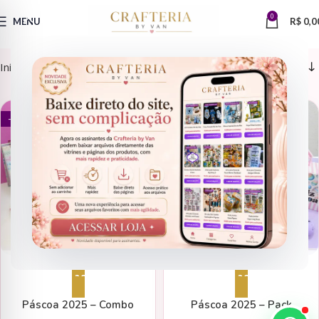
0
MENU
R$
0,0
Início
Videos Aulas
DATAS COMEMORATIVAS
ARQUIVOS DE CORTE
- 94%
- 90%
Adicionar ao carrinho
Adicionar ao carrinho
Páscoa 2025 – Combo
Páscoa 2025 – Pack