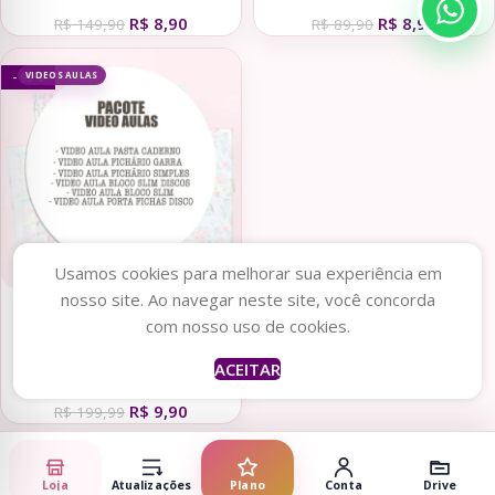
Encadernação (Tita)
Cartonagem + Video Aula
R$
8,90
R$
8,90
(Tita)
R$
149,90
R$
89,90
VIDEOS AULAS
- 95%
Usamos cookies para melhorar sua experiência em
nosso site. Ao navegar neste site, você concorda
Adicionar ao carrinho
com nosso uso de cookies.
Aconchego – Video Aula
ACEITAR
Pacote Especial
R$
9,90
Encadernação (Tita)
R$
199,99
Loja
Atualizações
Plano
Conta
Drive