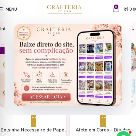
0
MENU
R$
0,0
Início
Sublimação
Necessaires
NECESSAIRES
NECESSAIRES
- 71%
- 51%
Adicionar ao carrinho
Adicionar ao carrinho
Bolsinha Necessaire de Papel
Afeto em Cores – Dia das