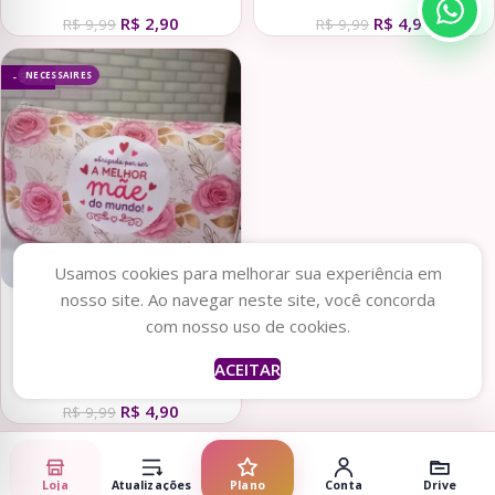
– Dia das Mães
Mães
R$
2,90
R$
4,90
R$
9,99
R$
9,99
NECESSAIRES
- 51%
Usamos cookies para melhorar sua experiência em
nosso site. Ao navegar neste site, você concorda
Adicionar ao carrinho
com nosso uso de cookies.
Nescessarie Luxo Dia das
ACEITAR
Mães – Combo com 10 Artes
R$
4,90
Sublimação Total
R$
9,99
Loja
Atualizações
Plano
Conta
Drive